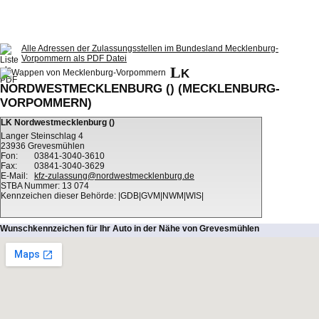
Alle Adressen der Zulassungsstellen im Bundesland Mecklenburg-
Vorpommern als PDF Datei
L
K
NORDWESTMECKLENBURG () (MECKLENBURG-
VORPOMMERN)
LK Nordwestmecklenburg ()
Langer Steinschlag 4
23936 Grevesmühlen
Fon:
03841-3040-3610
Fax:
03841-3040-3629
E-Mail:
kfz-zulassung@nordwestmecklenburg.de
STBA Nummer: 13 074
Kennzeichen dieser Behörde: |GDB|GVM|NWM|WIS|
Wunschkennzeichen für Ihr Auto in der Nähe von Grevesmühlen